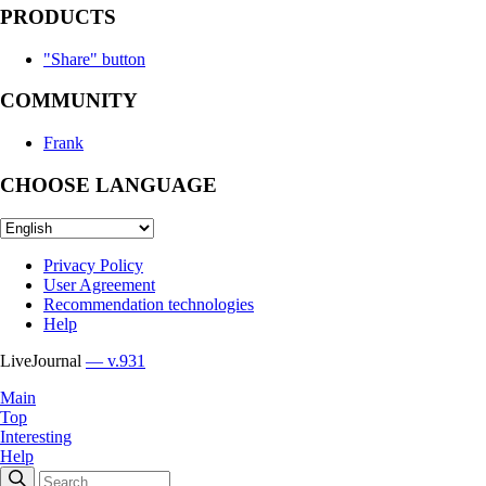
PRODUCTS
"Share" button
COMMUNITY
Frank
CHOOSE LANGUAGE
Privacy Policy
User Agreement
Recommendation technologies
Help
LiveJournal
— v.931
Main
Top
Interesting
Help