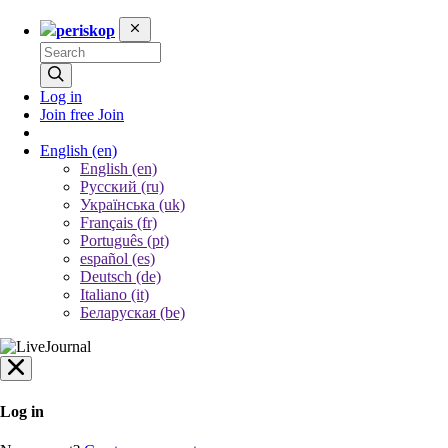
periskop
Log in
Join free
Join
English
(en)
English (en)
Русский (ru)
Українська (uk)
Français (fr)
Português (pt)
español (es)
Deutsch (de)
Italiano (it)
Беларуская (be)
Log in