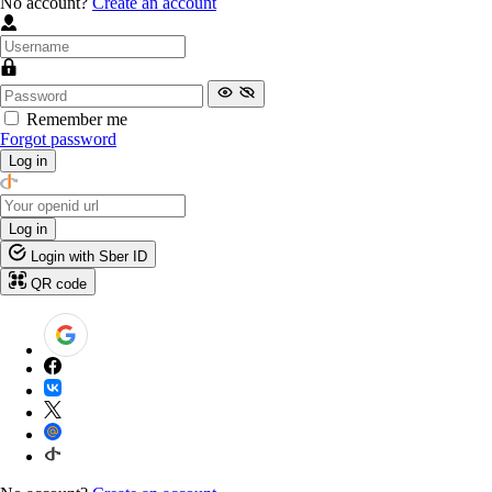
No account?
Create an account
Remember me
Forgot password
Log in
Log in
Login with Sber ID
QR code