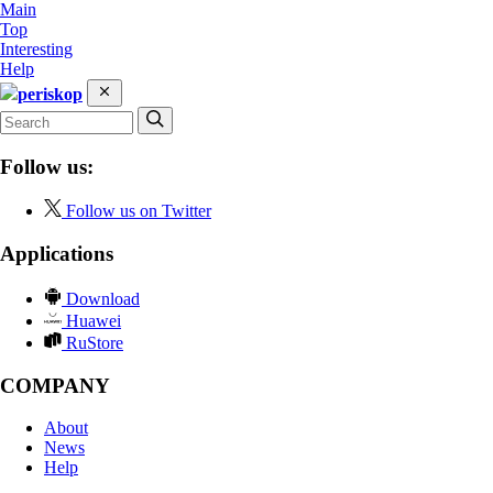
Main
Top
Interesting
Help
periskop
Follow us:
Follow us on Twitter
Applications
Download
Huawei
RuStore
COMPANY
About
News
Help