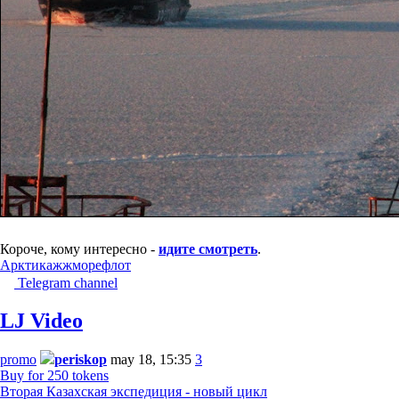
Короче, кому интересно -
идите смотреть
.
Арктика
жж
море
флот
Telegram channel
LJ Video
promo
periskop
may 18, 15:35
3
Buy for 250 tokens
Вторая Казахская экспедиция - новый цикл