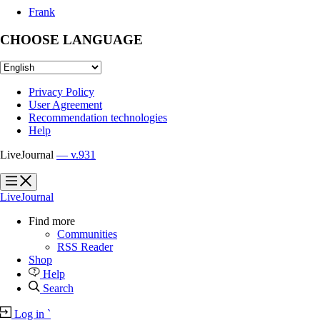
Frank
CHOOSE LANGUAGE
Privacy Policy
User Agreement
Recommendation technologies
Help
LiveJournal
— v.931
?
?
LiveJournal
Find more
Communities
RSS Reader
Shop
Help
Search
Log in
`