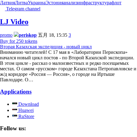
Латвия
Литва
Украина
Эстония
анализ
инфраструктура
флот
Telegram channel
LJ Video
promo
periskop
五月 18, 15:35
3
Buy for 250 tokens
Вторая Казахская экспедиция - новый цикл
Вниманию читателей! С 17 мая в «Лаборатории Перископа»
начался новый цикл постов - по Второй Казахской экспедиции.
В этом цикле - рассказ о малоизвестных и редко посещаемых
местах. О самом «русском» городе Казахстана Петропавловске и
ж/д коридоре «Россия — Россия», о городе на Иртыше
Павлодаре. О…
Applications
Download
Huawei
RuStore
Follow us: