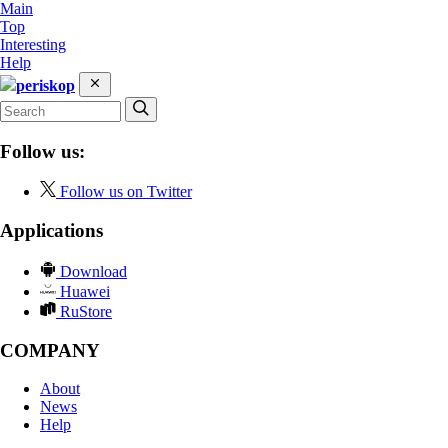
Main
Top
Interesting
Help
periskop
Follow us:
Follow us on Twitter
Applications
Download
Huawei
RuStore
COMPANY
About
News
Help