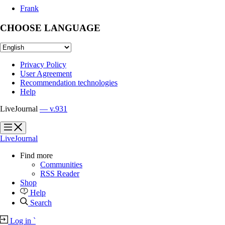
Frank
CHOOSE LANGUAGE
Privacy Policy
User Agreement
Recommendation technologies
Help
LiveJournal
— v.931
?
?
LiveJournal
Find more
Communities
RSS Reader
Shop
Help
Search
Log in
`