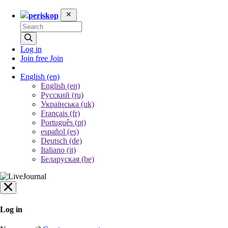
periskop
Log in
Join free
Join
English
(en)
English (en)
Русский (ru)
Українська (uk)
Français (fr)
Português (pt)
español (es)
Deutsch (de)
Italiano (it)
Беларуская (be)
Log in