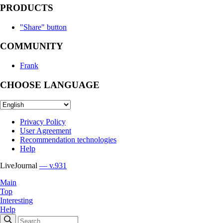
PRODUCTS
"Share" button
COMMUNITY
Frank
CHOOSE LANGUAGE
Privacy Policy
User Agreement
Recommendation technologies
Help
LiveJournal
— v.931
Main
Top
Interesting
Help