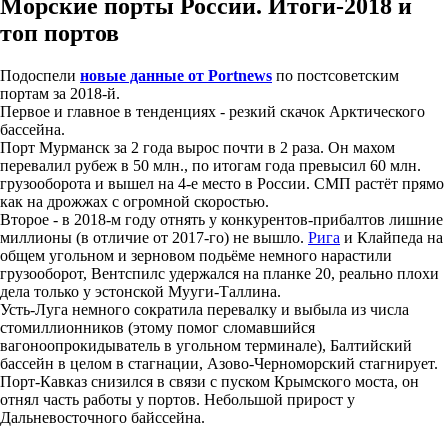
Морские порты России. Итоги-2018 и
топ портов
Подоспели
новые данные от Portnews
по постсоветским
портам за 2018-й.
Первое и главное в тенденциях - резкий скачок Арктического
бассейна.
Порт Мурманск за 2 года вырос почти в 2 раза. Он махом
перевалил рубеж в 50 млн., по итогам года превысил 60 млн.
грузооборота и вышел на 4-е место в России. СМП растёт прямо
как на дрожжах с огромной скоростью.
Второе - в 2018-м году отнять у конкурентов-прибалтов лишние
миллионы (в отличие от 2017-го) не вышло.
Рига
и Клайпеда на
общем угольном и зерновом подьёме немного нарастили
грузооборот, Вентспилс удержался на планке 20, реально плохи
дела только у эстонской Мууги-Таллина.
Усть-Луга немного сократила перевалку и выбыла из числа
стомиллионников (этому помог сломавшийся
вагоноопрокидыватель в угольном терминале), Балтийский
бассейн в целом в стагнации, Азово-Черноморский стагнирует.
Порт-Кавказ снизился в связи с пуском Крымского моста, он
отнял часть работы у портов. Небольшой прирост у
Дальневосточного байссейна.