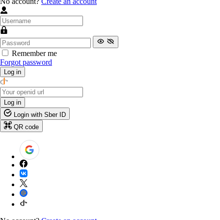
No account?
Create an account
Remember me
Forgot password
Log in
Log in
Login with Sber ID
QR code