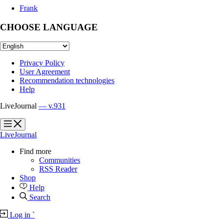
Frank
CHOOSE LANGUAGE
Privacy Policy
User Agreement
Recommendation technologies
Help
LiveJournal
— v.931
?
?
LiveJournal
Find more
Communities
RSS Reader
Shop
Help
Search
Log in
`