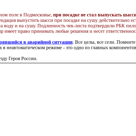
ном поле в Подмосковье,
при посадке не стал выпускать шасси
мендация выпустить шасси при посадке на сушу действительно ес
а воду и на сушу. Подлинность чек-листа подтвердили РБК пило
р имеет право принимать любые решения и несет ответственность
рявшийся в аварийной ситуации
. Все целы, все сели. Помнит
ов в неавтоматическом режиме - это одно из главных компонентов
зду Героя России.