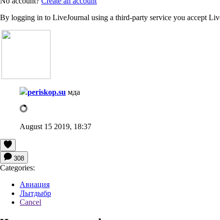
No account?
Create an account
By logging in to LiveJournal using a third-party service you accept Li
periskop.su
мда
August 15 2019, 18:37
308
Categories:
Авиация
Лытдыбр
Cancel