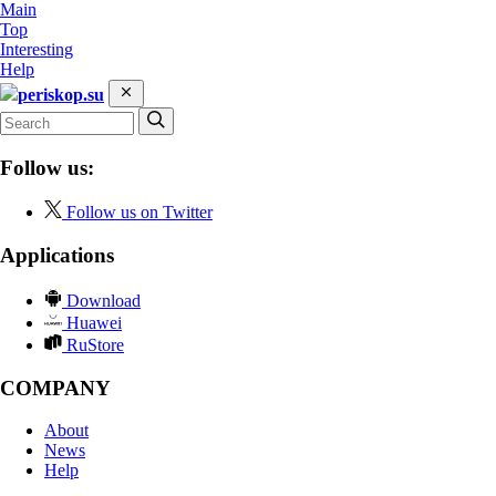
Main
Top
Interesting
Help
periskop.su
Follow us:
Follow us on Twitter
Applications
Download
Huawei
RuStore
COMPANY
About
News
Help