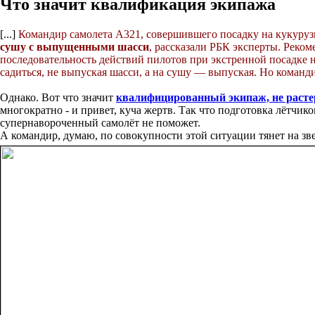
Что значит квалификация экипажа
[...]
Командир самолета А321, совершившего посадку на кукуруз
сушу с выпущенными шасси
, рассказали РБК эксперты. Реко
последовательность действий пилотов при экстренной посадке н
садиться, не выпуская шасси, а на сушу — выпуская. Но команди
Однако. Вот что значит
квалифицированный экипаж, не расте
многократно - и привет, куча жертв. Так что подготовка лётчик
супернавороченный самолёт не поможет.
А командир, думаю, по совокупности этой ситуации тянет на зве