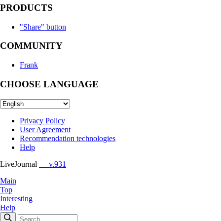
PRODUCTS
"Share" button
COMMUNITY
Frank
CHOOSE LANGUAGE
Privacy Policy
User Agreement
Recommendation technologies
Help
LiveJournal
— v.931
Main
Top
Interesting
Help