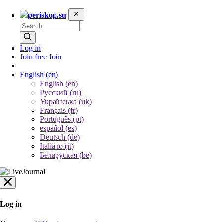
periskop.su
Log in
Join free
Join
English
(en)
English (en)
Русский (ru)
Українська (uk)
Français (fr)
Português (pt)
español (es)
Deutsch (de)
Italiano (it)
Беларуская (be)
Log in