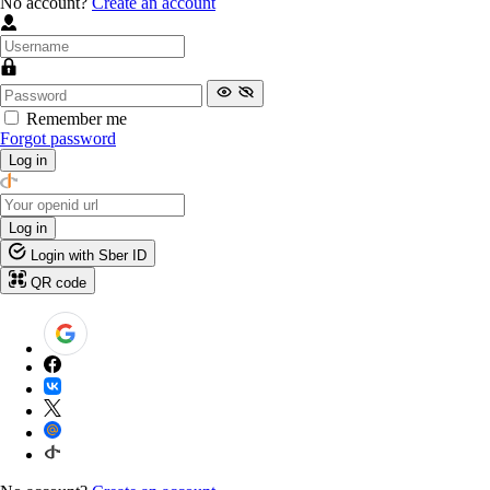
No account?
Create an account
Remember me
Forgot password
Log in
Log in
Login with Sber ID
QR code