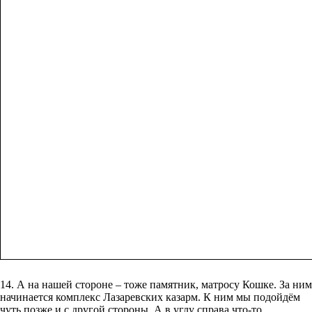
14. А на нашей стороне – тоже памятник, матросу Кошке. За ним
начинается комплекс Лазаревских казарм. К ним мы подойдём
чуть позже и с другой стороны. А в углу справа что-то