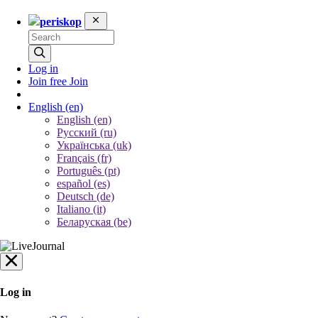
periskop
Log in
Join free
Join
English
(en)
English (en)
Русский (ru)
Українська (uk)
Français (fr)
Português (pt)
español (es)
Deutsch (de)
Italiano (it)
Беларуская (be)
Log in