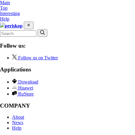
Main
Top
Interesting
Help
periskop
Follow us:
Follow us on Twitter
Applications
Download
Huawei
RuStore
COMPANY
About
News
Help