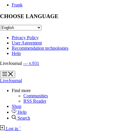
Frank
CHOOSE LANGUAGE
Privacy Policy
User Agreement
Recommendation technologies
Help
LiveJournal
— v.931
?
?
LiveJournal
Find more
Communities
RSS Reader
Shop
Help
Search
Log in
`