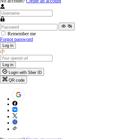
No account?
Create an account
Remember me
Forgot password
Log in
Log in
Login with Sber ID
QR code