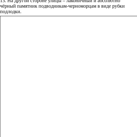
13. На другой стороне улицы – лаконичный и абсолютно
чёрный памятник подводникам-черноморцам в виде рубки
подлодки.