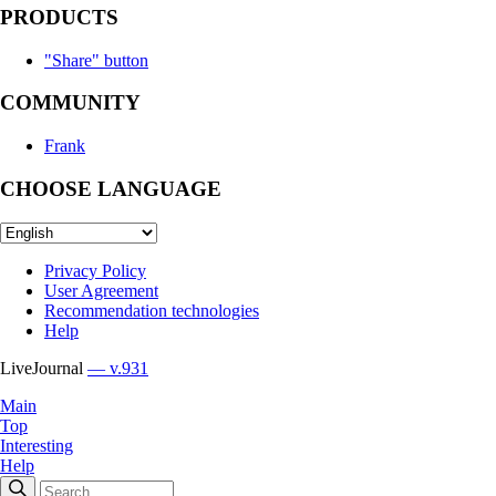
PRODUCTS
"Share" button
COMMUNITY
Frank
CHOOSE LANGUAGE
Privacy Policy
User Agreement
Recommendation technologies
Help
LiveJournal
— v.931
Main
Top
Interesting
Help