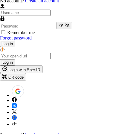
No account?
Create an account
Remember me
Forgot password
Log in
Log in
Login with Sber ID
QR code