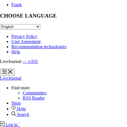
Frank
CHOOSE LANGUAGE
Privacy Policy
User Agreement
Recommendation technologies
Help
LiveJournal
— v.931
?
?
LiveJournal
Find more
Communities
RSS Reader
Shop
Help
Search
Log in
`