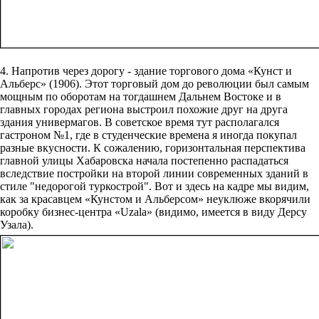
4. Напротив через дорогу - здание торгового дома «Кунст и
Альберс» (1906). Этот торговый дом до революции был самым
мощным по оборотам на тогдашнем Дальнем Востоке и в
главных городах региона выстроил похожие друг на друга
здания универмагов. В советское время тут располагался
гастроном №1, где в студенческие времена я иногда покупал
разные вкусности. К сожалению, горизонтальная перспектива
главной улицы Хабаровска начала постепенно распадаться
вследствие постройки на второй линии современных зданий в
стиле "недорогой туркострой". Вот и здесь на кадре мы видим,
как за красавцем «Кунстом и Альберсом» неуклюже вкорячили
коробку бизнес-центра «Uzala» (видимо, имеется в виду Дерсу
Узала).