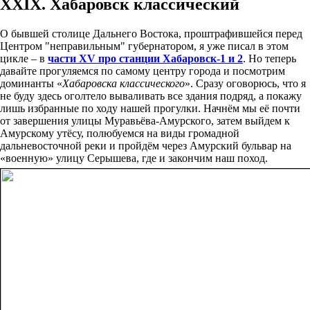
XXIX. Хабаровск классический
О бывшей столице Дальнего Востока, проштрафившейся перед
Центром "неправильным" губернатором, я уже писал в этом
цикле – в
части XV про станции Хабаровск-1 и 2
. Но теперь
давайте прогуляемся по самому центру города и посмотрим
доминанты «
Хабаровска классического
». Сразу оговорюсь, что я
не буду здесь оголтело вываливать все здания подряд, а покажу
лишь избранные по ходу нашей прогулки. Начнём мы её почти
от завершения улицы Муравьёва-Амурского, затем выйдем к
Амурскому утёсу, полюбуемся на виды громадной
дальневосточной реки и пройдём через Амурский бульвар на
«военную» улицу Серышева, где и закончим наш поход.