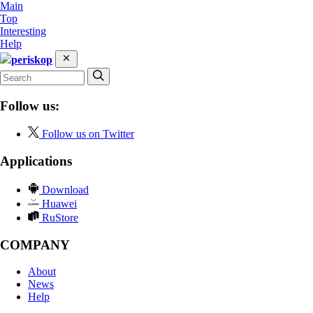
Main
Top
Interesting
Help
periskop
Follow us:
Follow us on Twitter
Applications
Download
Huawei
RuStore
COMPANY
About
News
Help