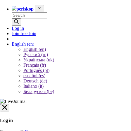
periskop
Log in
Join free
Join
English
(en)
English (en)
Русский (ru)
Українська (uk)
Français (fr)
Português (pt)
español (es)
Deutsch (de)
Italiano (it)
Беларуская (be)
Log in