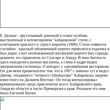
8. Дальше - двухэтажный длинный в плане особняк,
выстроенный в неповторимом "хабаровском" стиле, с
сочетанием красного и серого кирпича (1900). Стиль появился
случайно - красный обожженный кирпич привозился издалека и
был дорог, а вот необожженный китайский кирпич был гораздо
дешевле, его привозили по Сунгари и Амуру. В мою бытность
здесь находились разные магазины, а слева в кадре видна
завершением гостиница «Саппоро» с одноимённым рестораном.
Он для меня примечателен тем, что в 1997 г. именно тут я видел
Джема, тогдашнего "ночного губернатора" Хабаровска, широко
известного на Дальнем Востоке. Он тогда контролировал
криминальную среду практически всего Хабаровского края,
Амурско области и части Приморского края. Реальное его имя
было Евгений Васин.