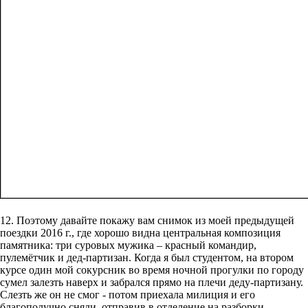
12. Поэтому давайте покажу вам снимок из моей предыдущей
поездки 2016 г., где хорошо видна центральная композиция
памятника: три суровых мужика – красный командир,
пулемётчик и дед-партизан. Когда я был студентом, на втором
курсе один мой сокурсник во время ночной прогулки по городу
сумел залезть наверх и забрался прямо на плечи деду-партизану.
Слезть же он не смог - потом приехала милиция и его
благополучно сняли, отправив в отделение на разборки.