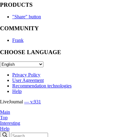
PRODUCTS
"Share" button
COMMUNITY
Frank
CHOOSE LANGUAGE
Privacy Policy
User Agreement
Recommendation technologies
Help
LiveJournal
— v.931
Main
Top
Interesting
Help