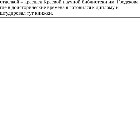
отделкой – краешек Краевой научной библиотеки им. Гродекова,
где в доисторические времена я готовился к диплому и
штудировал тут книжки.