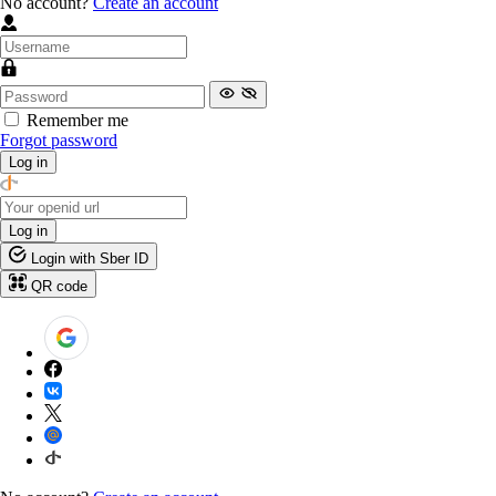
No account?
Create an account
Remember me
Forgot password
Log in
Log in
Login with Sber ID
QR code