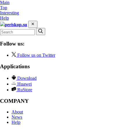
Main
Top
Interesting
Help
periskop.su
Follow us:
Follow us on Twitter
Applications
Download
Huawei
RuStore
COMPANY
About
News
Help