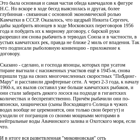
Это была основная и самая частая обида камчадалов к фигуре
Н.С. Но вскоре в ходе бесед выяснилась и другая, более
глубинная - связанная с основной экономической ролью
Камчатки в СССР. Оказалось, что щедрый Никита Сергеич,
дабы задобрить японцев в ходе Московских переговоров 1956
года и побудить их к мирному договору, с барской руки
разрешил им снова рыбачить в терводах Союза и в частности, в
устьях камчатских рек, правда не ближе 2 миль от впадения. Так
что подписали рыболовную конвенцию - приложение к
договору.
Сказано - сделано, и господа японцы, которых при усатом
тиране выгнали с насиженных участков ещё в 1945-м, снова
пришли туда на своих многочисленных скоростных "Пи$динг-
Мару" и расставили дрифтерные сети. А через 2-3 года, к началу
1960-х, их вылов составил уже больше камчатских рыбаков, и
они стали забирать дикого лосося на подходе в гигантских
количествах и беспрепятственно. Причём рыбачили они по-
японски, хищнически (сыны Восходящего Солнца в чужих
водах вообще не церемонятся, они только свои берегут) и
уходили от погранцов со своими мощными моторами в
нейтральные воды Авачинского залива и Охотского моря, если
что.
И в итоге вся разветвленная "микояновская" сеть