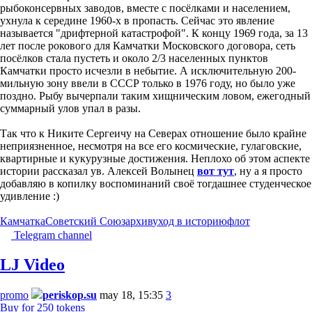
рыбоконсервных заводов, вместе с посёлками и населением,
ухнула к середине 1960-х в пропасть. Сейчас это явление
называется "дрифтерной катастрофой". К концу 1969 года, за 13
лет после рокового для Камчатки Московского договора, сеть
посёлков стала пустеть и около 2/3 населенных пунктов
Камчатки просто исчезли в небытие. А исключительную 200-
мильную зону ввели в СССР только в 1976 году, но было уже
поздно. Рыбу вычерпали таким хищническим ловом, ежегодный
суммарный улов упал в разы.
Так что к Никите Сергеичу на Северах отношение было крайне
неприязненное, несмотря на все его космические, гулаговские,
квартирные и кукурузные достижения. Неплохо об этом аспекте
истории рассказал ув. Алексей Волынец
вот тут
, ну а я просто
добавляю в копилку воспоминаний своё тогдашнее студенческое
удивление :)
Камчатка
Советский Союз
архив
уход в историю
флот
Telegram channel
LJ Video
promo
periskop.su
may 18, 15:35
3
Buy for 250 tokens