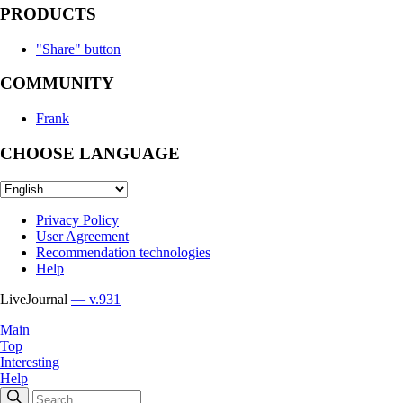
PRODUCTS
"Share" button
COMMUNITY
Frank
CHOOSE LANGUAGE
Privacy Policy
User Agreement
Recommendation technologies
Help
LiveJournal
— v.931
Main
Top
Interesting
Help