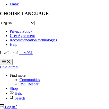
Frank
CHOOSE LANGUAGE
Privacy Policy
User Agreement
Recommendation technologies
Help
LiveJournal
— v.931
?
?
LiveJournal
Find more
Communities
RSS Reader
Shop
Help
Search
Log in
`