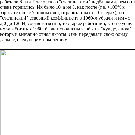
работало 6 или 7 человек со "сталинскими" надбавками, чем они
очень гордились. Их было 10, а не 8, как после (т.е. +100% к
зарплате после 5 полных лет, отработанных на Северах), но
"сталинский" северный коэффициент в 1960-м убрали и им - с
2,0 до 1,8. И, соответственно, те старые работники, кто не успел
их заработать к 1960, были исполнены злобы на "кукурузника",
который внезапно отнял льготы. Они передавали свою обиду
дальше, следующим поколениям.