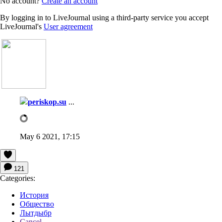
No account?
Create an account
By logging in to LiveJournal using a third-party service you accept
LiveJournal's
User agreement
periskop.su
...
May 6 2021, 17:15
121
Categories:
История
Общество
Лытдыбр
Cancel