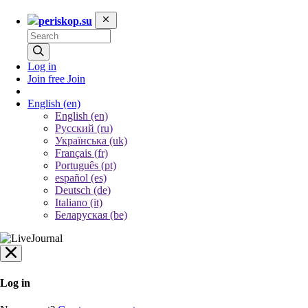
periskop.su
Log in
Join free
Join
English
(en)
English (en)
Русский (ru)
Українська (uk)
Français (fr)
Português (pt)
español (es)
Deutsch (de)
Italiano (it)
Беларуская (be)
Log in