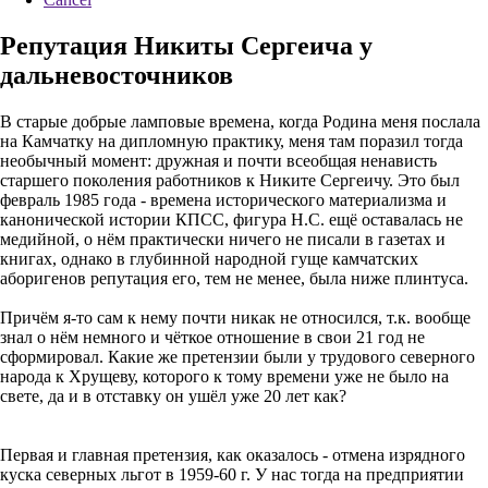
Репутация Никиты Сергеича у
дальневосточников
В старые добрые ламповые времена, когда Родина меня послала
на Камчатку на дипломную практику, меня там поразил тогда
необычный момент: дружная и почти всеобщая ненависть
старшего поколения работников к Никите Сергеичу. Это был
февраль 1985 года - времена исторического материализма и
канонической истории КПСС, фигура Н.С. ещё оставалась не
медийной, о нём практически ничего не писали в газетах и
книгах, однако в глубинной народной гуще камчатских
аборигенов репутация его, тем не менее, была ниже плинтуса.
Причём я-то сам к нему почти никак не относился, т.к. вообще
знал о нём немного и чёткое отношение в свои 21 год не
сформировал. Какие же претензии были у трудового северного
народа к Хрущеву, которого к тому времени уже не было на
свете, да и в отставку он ушёл уже 20 лет как?
Первая и главная претензия, как оказалось - отмена изрядного
куска северных льгот в 1959-60 г. У нас тогда на предприятии