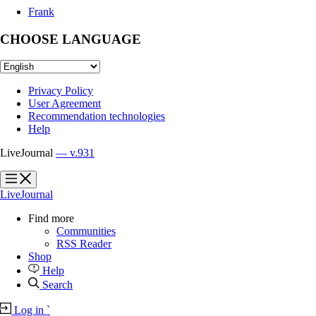
Frank
CHOOSE LANGUAGE
Privacy Policy
User Agreement
Recommendation technologies
Help
LiveJournal
— v.931
?
?
LiveJournal
Find more
Communities
RSS Reader
Shop
Help
Search
Log in
`