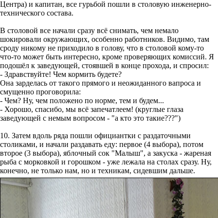
Центра) и капитан, все гурьбой пошли в столовую инженерно-
технического состава.
В столовой все начали сразу всё снимать, чем немало
шокировали окружающих, особенно работников. Видимо, там
сроду никому не приходило в голову, что в столовой кому-то
что-то может быть интересно, кроме проверяющих комиссий. Я
подошёл к заведующей, стоявшей в конце прохода, и спросил:
- Здравствуйте! Чем кормить будете?
Она зарделась от такого прямого и неожиданного вапроса и
смущенно проговорила:
- Чем? Ну, чем положено по норме, тем и будем...
- Хорошо, спасибо, мы всё запечатлеем! (круглые глаза
заведующей с немым вопросом - "а кто это такие???")
10. Затем вдоль ряда пошли официантки с раздаточными
столиками, и начали раздавать еду: первое (4 выбора), потом
второе (3 выбора), яблочный сок "Малыш", а закуска - жареная
рыба с морковкой и горошком - уже лежала на столах сразу. Ну,
конечно, не только нам, но и техникам, сидевшим дальше.