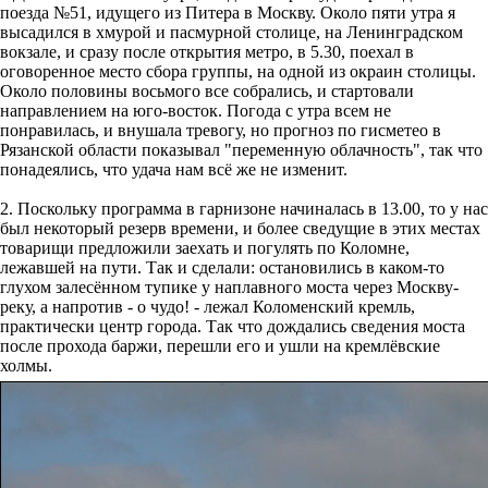
поезда №51, идущего из Питера в Москву. Около пяти утра я
высадился в хмурой и пасмурной столице, на Ленинградском
вокзале, и сразу после открытия метро, в 5.30, поехал в
оговоренное место сбора группы, на одной из окраин столицы.
Около половины восьмого все собрались, и стартовали
направлением на юго-восток. Погода с утра всем не
понравилась, и внушала тревогу, но прогноз по гисметео в
Рязанской области показывал "переменную облачность", так что
понадеялись, что удача нам всё же не изменит.
2. Поскольку программа в гарнизоне начиналась в 13.00, то у нас
был некоторый резерв времени, и более сведущие в этих местах
товарищи предложили заехать и погулять по Коломне,
лежавшей на пути. Так и сделали: остановились в каком-то
глухом залесённом тупике у наплавного моста через Москву-
реку, а напротив - о чудо! - лежал Коломенский кремль,
практически центр города. Так что дождались сведения моста
после прохода баржи, перешли его и ушли на кремлёвские
холмы.