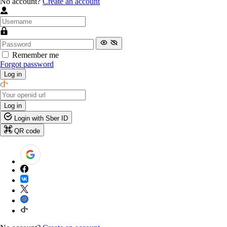
No account?
Create an account
Remember me
Forgot password
Log in
Log in
Login with Sber ID
QR code