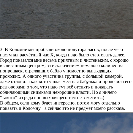
3. В Коломне мы пробыли около полутора часов, после чего
наступал расчётный час X, когда надо было стартовать далее.
Город показался мне весьма приятным и чистеньким, с хорошо
вылизанным центром, за исключением немалого количества
попрошаек, стрелявших бабло у неместно выглядящих
прохожих. А одного участника группы, с большой камерой,
даже отловила какая-то ушлая местная бабулька и пролечила его
разговорами о том, что надо тут всё отснять и покарать
обличающими снимками нехорошие власти. Но я ничего
"такого" из ряда вон выходящего там не заметил :-)
В общем, если кому будет интересно, потом могу отдельно
показать и Коломну - а сейчас это не предмет моего рассказа.