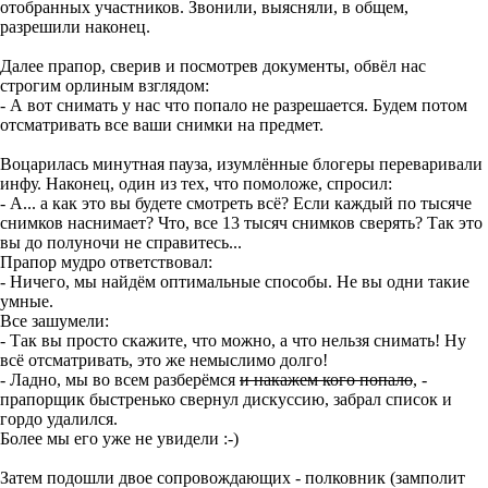
отобранных участников. Звонили, выясняли, в общем,
разрешили наконец.
Далее прапор, сверив и посмотрев документы, обвёл нас
строгим орлиным взглядом:
- А вот снимать у нас что попало не разрешается. Будем потом
отсматривать все ваши снимки на предмет.
Воцарилась минутная пауза, изумлённые блогеры переваривали
инфу. Наконец, один из тех, что помоложе, спросил:
- А... а как это вы будете смотреть всё? Если каждый по тысяче
снимков наснимает? Что, все 13 тысяч снимков сверять? Так это
вы до полуночи не справитесь...
Прапор мудро ответствовал:
- Ничего, мы найдём оптимальные способы. Не вы одни такие
умные.
Все зашумели:
- Так вы просто скажите, что можно, а что нельзя снимать! Ну
всё отсматривать, это же немыслимо долго!
- Ладно, мы во всем разберёмся
и накажем кого попало
, -
прапорщик быстренько свернул дискуссию, забрал список и
гордо удалился.
Более мы его уже не увидели :-)
Затем подошли двое сопровождающих - полковник (замполит