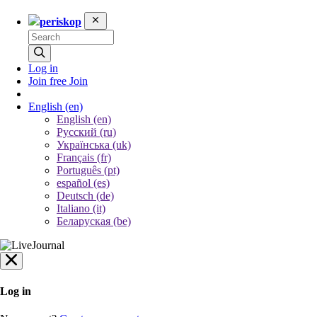
periskop
Log in
Join free
Join
English
(en)
English (en)
Русский (ru)
Українська (uk)
Français (fr)
Português (pt)
español (es)
Deutsch (de)
Italiano (it)
Беларуская (be)
Log in