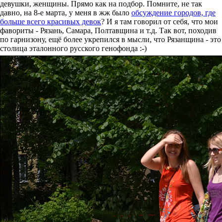
девушки, женщины. Прямо как на подбор. Помните, не так
давно, на 8-е марта, у меня в жж было
обсуждение городов, где
больше всего красивых девок
? И я там говорил от себя, что мои
фавориты - Рязань, Самара, Полтавщина и т.д. Так вот, походив
по гарнизону, ещё более укрепился в мысли, что Рязанщина - это
столица эталонного русского генофонда :-)