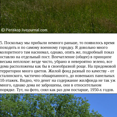
5. Поскольку мы прибыли немного раньше, то появилось время
походить и по самому военному городку. Я довольно много
колоритного там наснимал, однако, опять же, подробный показ
оставлю на отдельный пост. Впечатление (общее) в принципе
весьма неплохое: везде чисто, убрано и невероятно зелено, все
дома расположены как бы в своеобразной роще. На придомовой
территории много цветов. Жилой фонд разный по качеству - от
сталинского, частично обшарпанного, до новеньких панельных
10-этажек. Видно, что денег на содержание жилфонда не так уж
много, однако дома не заброшены, они в относительном
порядке. Тут, на фото, снял как раз дом постарше, 1950-х годов.