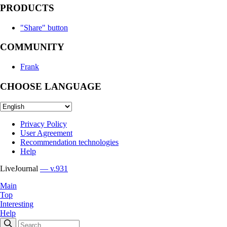
PRODUCTS
"Share" button
COMMUNITY
Frank
CHOOSE LANGUAGE
Privacy Policy
User Agreement
Recommendation technologies
Help
LiveJournal
— v.931
Main
Top
Interesting
Help