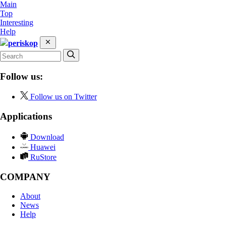
Main
Top
Interesting
Help
periskop
Follow us:
Follow us on Twitter
Applications
Download
Huawei
RuStore
COMPANY
About
News
Help