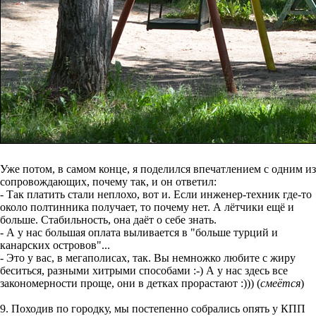
Уже потом, в самом конце, я поделился впечатлением с одним из
сопровождающих, почему так, и он ответил:
- Так платить стали неплохо, вот и. Если инженер-техник где-то
около полтинника получает, то почему нет. А лётчики ещё и
больше. Стабильность, она даёт о себе знать.
- А у нас большая оплата выливается в "больше турций и
канарских островов"...
- Это у вас, в мегаполисах, так. Вы немножко любите с жиру
беситься, разными хитрыми способами :-) А у нас здесь все
закономерности проще, они в детках прорастают :))) (
смеётся
)
9. Походив по городку, мы постепенно собрались опять у КПП