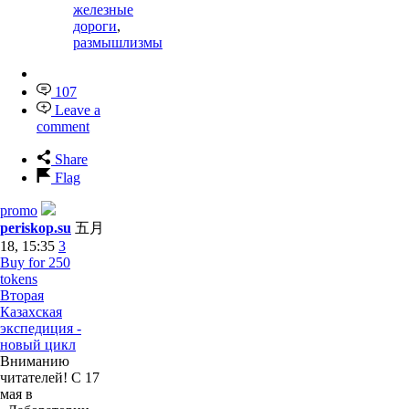
железные
дороги
,
размышлизмы
107
Leave a
comment
Share
Flag
promo
periskop.su
五月
18, 15:35
3
Buy for 250
tokens
Вторая
Казахская
экспедиция -
новый цикл
Вниманию
читателей! С 17
мая в