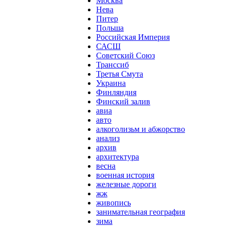
Москва
Нева
Питер
Польша
Российская Империя
САСШ
Советский Союз
Транссиб
Третья Смута
Украина
Финляндия
Финский залив
авиа
авто
алкоголизьм и абжорство
анализ
архив
архитектура
весна
военная история
железные дороги
жж
живопись
занимательная география
зима