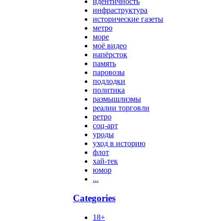
идентичность
инфраструктура
исторические газеты
метро
море
моё видео
напёрсток
память
паровозы
подлодки
политика
размышлизмы
реалии торговли
ретро
соц-арт
уроды
уход в историю
флот
хай-тек
юмор
...
Categories
18+