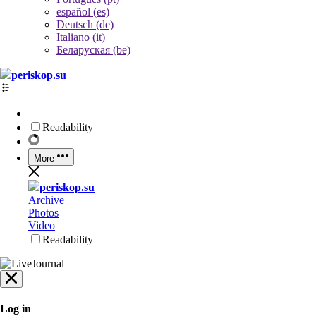
español (es)
Deutsch (de)
Italiano (it)
Беларуская (be)
periskop.su
Readability
More
periskop.su
Archive
Photos
Video
Readability
Log in