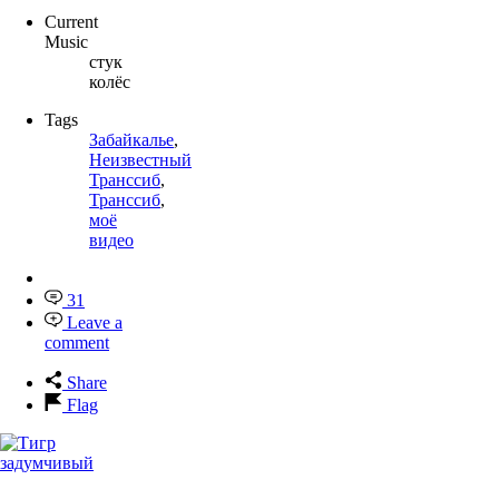
Current
Music
стук
колёс
Tags
Забайкалье
,
Неизвестный
Транссиб
,
Транссиб
,
моё
видео
31
Leave a
comment
Share
Flag