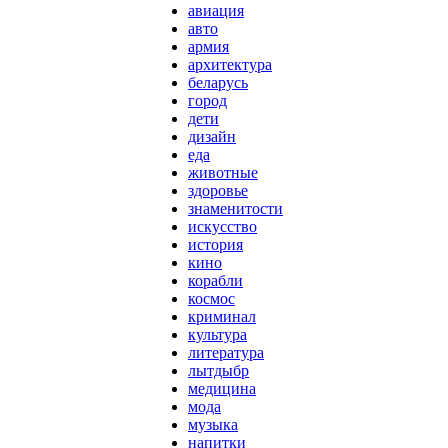
авиация
авто
армия
архитектура
беларусь
город
дети
дизайн
еда
животные
здоровье
знаменитости
искусство
история
кино
корабли
космос
криминал
культура
литература
лытдыбр
медицина
мода
музыка
напитки