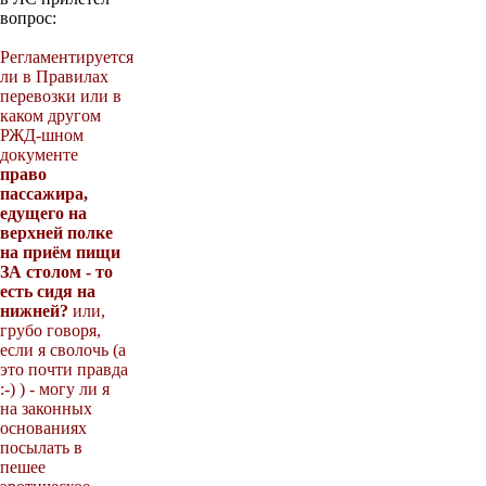
вопрос:
Регламентируется
ли в Правилах
перевозки или в
каком другом
РЖД-шном
документе
право
пассажира,
едущего на
верхней полке
на приём пищи
ЗА столом - то
есть сидя на
нижней?
или,
грубо говоря,
если я сволочь (а
это почти правда
:-) ) - могу ли я
на законных
основаниях
посылать в
пешее