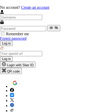
No account?
Create an account
Remember me
Forgot password
Log in
Log in
Login with Sber ID
QR code