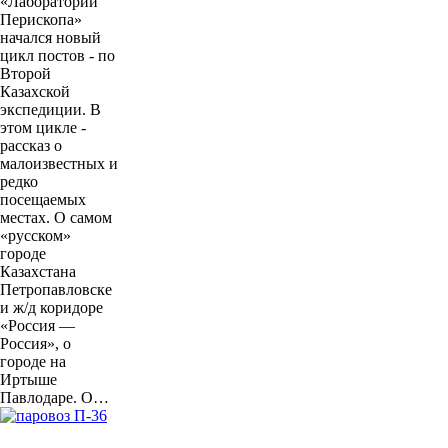
«Лаборатории
Перископа»
начался новый
цикл постов - по
Второй
Казахской
экспедиции. В
этом цикле -
рассказ о
малоизвестных и
редко
посещаемых
местах. О самом
«русском»
городе
Казахстана
Петропавловске
и ж/д коридоре
«Россия —
Россия», о
городе на
Иртыше
Павлодаре. О…