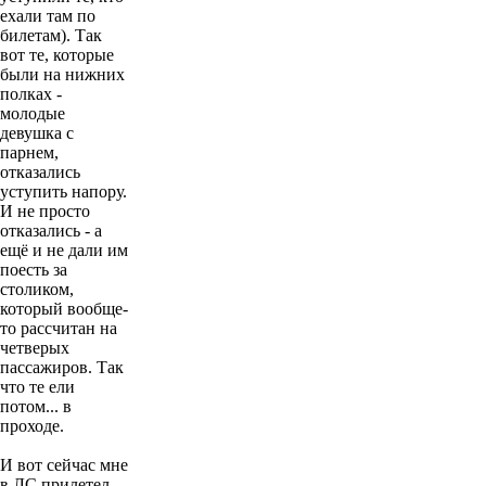
ехали там по
билетам). Так
вот те, которые
были на нижних
полках -
молодые
девушка с
парнем,
отказались
уступить напору.
И не просто
отказались - а
ещё и не дали им
поесть за
столиком,
который вообще-
то рассчитан на
четверых
пассажиров. Так
что те ели
потом... в
проходе.
И вот сейчас мне
в ЛС прилетел