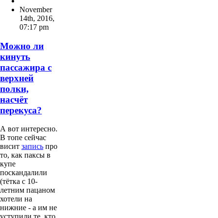
November
14th, 2016
,
07:17 pm
Можно ли
кинуть
пассажира с
верхней
полки,
насчёт
перекуса?
А вот интересно.
В топе сейчас
висит
запись
про
то, как паксы в
купе
поскандалили
(тётка с 10-
летним пацаном
хотели на
нижние - а им не
уступили те, кто