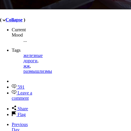
(
Collapse
)
Current
Mood
...
Tags
железные
дороги
,
жж
,
размышлизмы
591
Leave a
comment
Share
Flag
Previous
Day