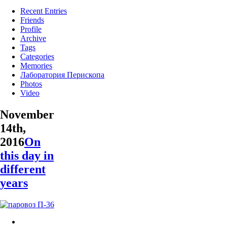
Recent Entries
Friends
Profile
Archive
Tags
Categories
Memories
Лаборатория Перископа
Photos
Video
November
14th,
2016
On
this day in
different
years