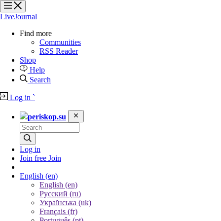
?
?
?
?
LiveJournal
Find more
Communities
RSS Reader
Shop
Help
Search
Log in
`
periskop.su
Log in
Join free
Join
English
(en)
English (en)
Русский (ru)
Українська (uk)
Français (fr)
Português (pt)