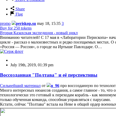
Share
Flag
promo
periskop.su
may 18, 15:35
3
Buy for 250 tokens
Вторая Казахская экспедиция - новый цикл
Вниманию читателей! С 17 мая в «Лаборатории Перископа» нача
цикле - рассказ о малоизвестных и редко посещаемых местах. О
«Россия — Россия», о городе на Иртыше Павлодаре. О…
July 19th, 2019
,
01:39 pm
Воссозданная "Полтава" и её перспективы
Сильнейший материал
от
u_96
про воссозданную по технологи
Много интересных нюансов создания, а самое главное - то, что 
технологически это готовый к переходам корабль - как миниму
только обученная команда, способная управляться с парусами.
Кстати, сейчас "Полтава" встала на Неве в общий ордер военных