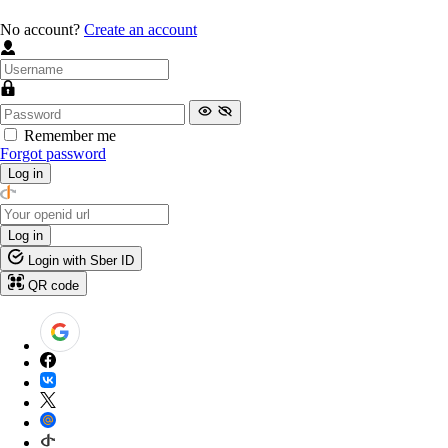
No account?
Create an account
Remember me
Forgot password
Log in
Log in
Login with Sber ID
QR code