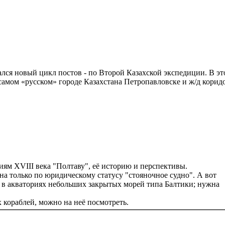
лся новый цикл постов - по Второй Казахской экспедиции. В эт
 самом «русском» городе Казахстана Петропавловске и ж/д корид
ям XVIII века "Полтаву", её историю и перспективы.
она только по юридическому статусу "стояночное судно". А вот
м в акваториях небольших закрытых морей типа Балтики; нужна
 кораблей, можно на неё посмотреть.