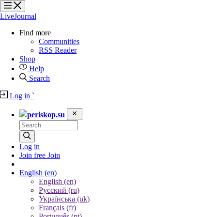
?
?
?
?
LiveJournal
Find more
Communities
RSS Reader
Shop
Help
Search
Log in
`
periskop.su
Log in
Join free
Join
English
(en)
English (en)
Русский (ru)
Українська (uk)
Français (fr)
Português (pt)