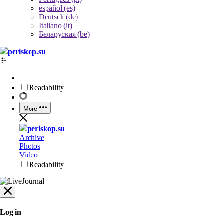
español (es)
Deutsch (de)
Italiano (it)
Беларуская (be)
periskop.su
Readability
More
periskop.su
Archive
Photos
Video
Readability
Log in