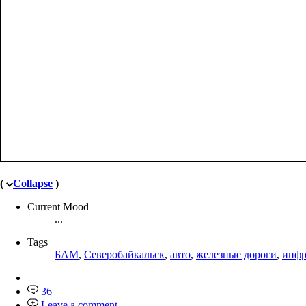
(
Collapse
)
Current Mood
...
Tags
БАМ
,
Северобайкальск
,
авто
,
железные дороги
,
инфр
36
Leave a comment