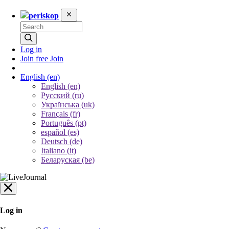
periskop
Log in
Join free
Join
English
(en)
English (en)
Русский (ru)
Українська (uk)
Français (fr)
Português (pt)
español (es)
Deutsch (de)
Italiano (it)
Беларуская (be)
Log in