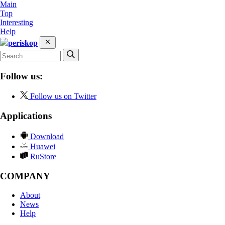
Main
Top
Interesting
Help
periskop
Follow us:
Follow us on Twitter
Applications
Download
Huawei
RuStore
COMPANY
About
News
Help