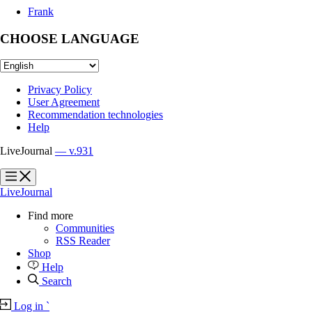
Frank
CHOOSE LANGUAGE
Privacy Policy
User Agreement
Recommendation technologies
Help
LiveJournal
— v.931
?
?
LiveJournal
Find more
Communities
RSS Reader
Shop
Help
Search
Log in
`