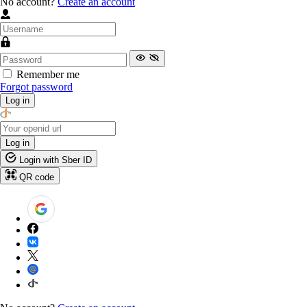
No account?
Create an account
Remember me
Forgot password
Log in
Log in
Login with Sber ID
QR code