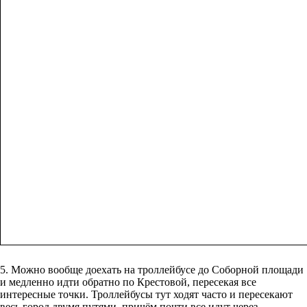
5. Можно вообще доехать на троллейбусе до Соборной площади
и медленно идти обратно по Крестовой, пересекая все
интересные точки. Троллейбусы тут ходят часто и пересекают
весь город двумя путями, причём почти все идут через