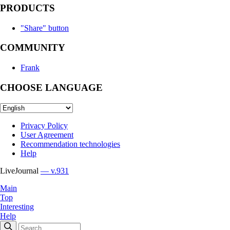
PRODUCTS
"Share" button
COMMUNITY
Frank
CHOOSE LANGUAGE
Privacy Policy
User Agreement
Recommendation technologies
Help
LiveJournal
— v.931
Main
Top
Interesting
Help