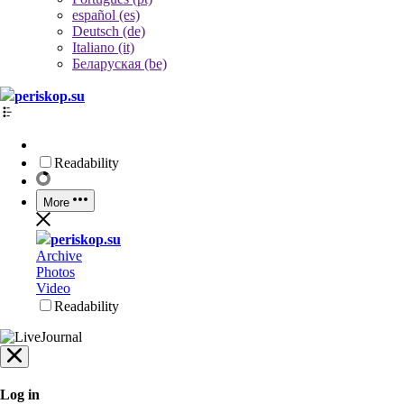
español (es)
Deutsch (de)
Italiano (it)
Беларуская (be)
periskop.su
Readability
More
periskop.su
Archive
Photos
Video
Readability
Log in