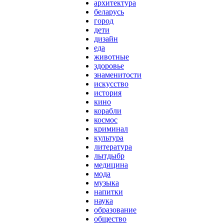
архитектура
беларусь
город
дети
дизайн
еда
животные
здоровье
знаменитости
искусство
история
кино
корабли
космос
криминал
культура
литература
лытдыбр
медицина
мода
музыка
напитки
наука
образование
общество