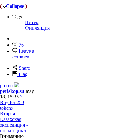
(
Collapse
)
Tags
Питер
,
Финляндия
76
Leave a
comment
Share
Flag
promo
periskop.su
may
18, 15:35
3
Buy for 250
tokens
Вторая
Казахская
экспедиция -
новый цикл
Вниманию