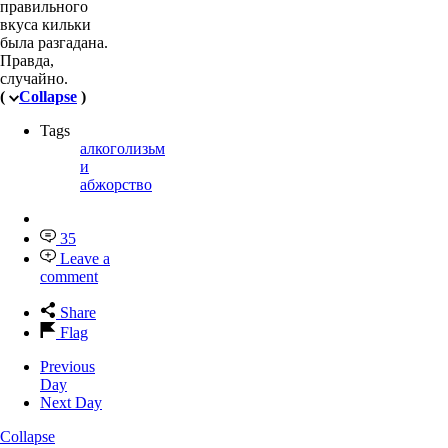
правильного
вкуса кильки
была разгадана.
Правда,
случайно.
(
Collapse
)
Tags
алкоголизьм
и
абжорство
35
Leave a
comment
Share
Flag
Previous
Day
Next Day
Collapse