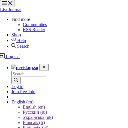
?
?
?
?
LiveJournal
Find more
Communities
RSS Reader
Shop
Help
Search
Log in
`
periskop.su
Log in
Join free
Join
English
(en)
English (en)
Русский (ru)
Українська (uk)
Français (fr)
Português (pt)