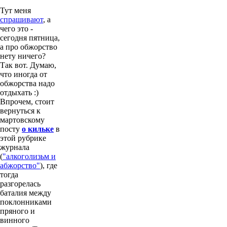
Тут меня
спрашивают
, а
чего это -
сегодня пятница,
а про обжорство
нету ничего?
Так вот. Думаю,
что иногда от
обжорства надо
отдыхать :)
Впрочем, стоит
вернуться к
мартовскому
посту
о кильке
в
этой рубрике
журнала
(
"алкоголизьм и
абжорство"
), где
тогда
разгорелась
баталия между
поклонниками
пряного и
винного