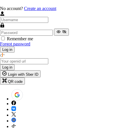
No account?
Create an account
Remember me
Forgot password
Log in
Log in
Login with Sber ID
QR code