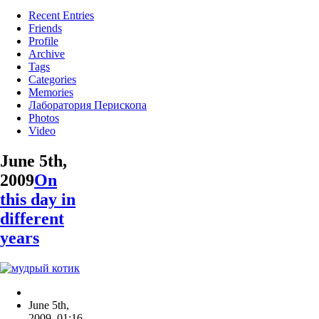
Recent Entries
Friends
Profile
Archive
Tags
Categories
Memories
Лаборатория Перископа
Photos
Video
June 5th,
2009
On
this day in
different
years
June 5th,
2009
,
01:16