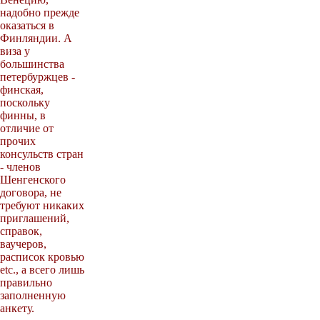
надобно прежде
оказаться в
Финляндии. А
виза у
большинства
петербуржцев -
финская,
поскольку
финны, в
отличие от
прочих
консульств стран
- членов
Шенгенского
договора, не
требуют никаких
приглашений,
справок,
ваучеров,
расписок кровью
etc., а всего лишь
правильно
заполненную
анкету.