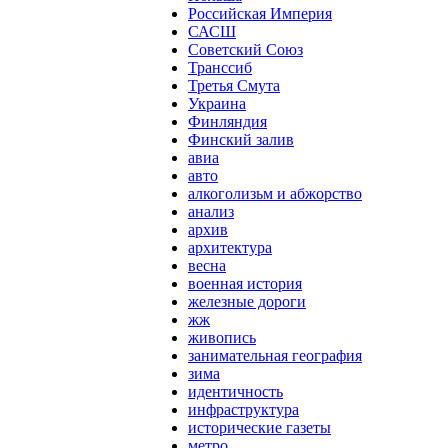
Российская Империя
САСШ
Советский Союз
Транссиб
Третья Смута
Украина
Финляндия
Финский залив
авиа
авто
алкоголизьм и абжорство
анализ
архив
архитектура
весна
военная история
железные дороги
жж
живопись
занимательная география
зима
идентичность
инфраструктура
исторические газеты
метро