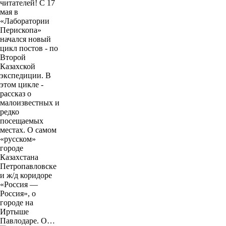
читателей! С 17
мая в
«Лаборатории
Перископа»
начался новый
цикл постов - по
Второй
Казахской
экспедиции. В
этом цикле -
рассказ о
малоизвестных и
редко
посещаемых
местах. О самом
«русском»
городе
Казахстана
Петропавловске
и ж/д коридоре
«Россия —
Россия», о
городе на
Иртыше
Павлодаре. О…