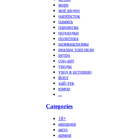
море
моё видео
напёрсток
память
паровозы
подлодки
политика
размышлизмы
реалии торговли
ретро
соц-арт
уроды
уход в историю
флот
хай-тек
юмор
...
Categories
18+
авиация
авто
армия