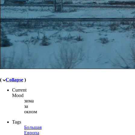
(
Collapse
)
Current
Mood
зима
за
окном
Tags
Большая
Европа