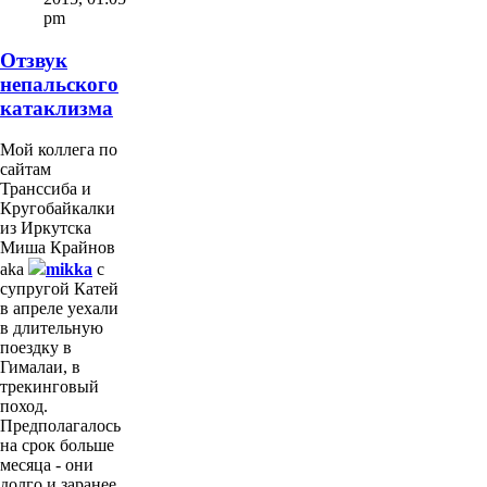
pm
Отзвук
непальского
катаклизма
Мой коллега по
сайтам
Транссиба и
Кругобайкалки
из Иркутска
Миша Крайнов
aka
mikka
с
супругой Катей
в апреле уехали
в длительную
поездку в
Гималаи, в
трекинговый
поход.
Предполагалось
на срок больше
месяца - они
долго и заранее