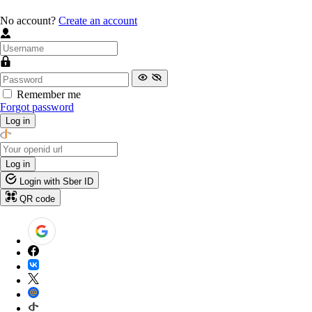
No account?
Create an account
Remember me
Forgot password
Log in
Log in
Login with Sber ID
QR code