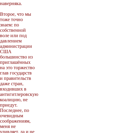
наверняка.
Второе, что мы
тоже точно
знаем: по
собственной
воле или под
давлением
администрации
США
большинство из
приглашённых
на это торжество
глав государств
и правительств
даже стран,
входивших в
антигитлеровскую
коалицию, не
приедут.
Последнее, по
очевидным
соображениям,
меня не
удивляет, да и не