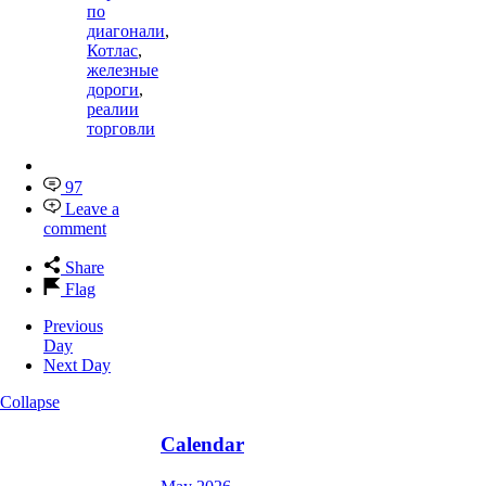
по
диагонали
,
Котлас
,
железные
дороги
,
реалии
торговли
97
Leave a
comment
Share
Flag
Previous
Day
Next Day
Collapse
Calendar