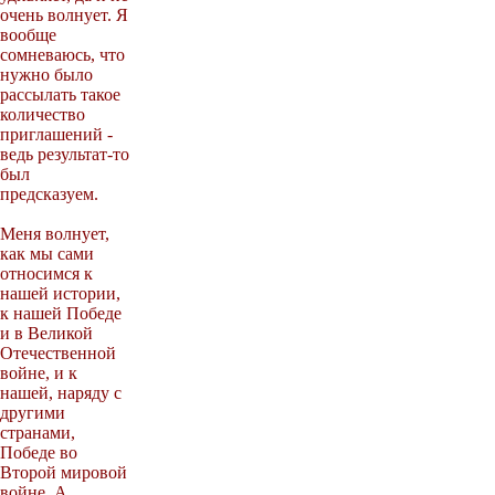
очень волнует. Я
вообще
сомневаюсь, что
нужно было
рассылать такое
количество
приглашений -
ведь результат-то
был
предсказуем.
Меня волнует,
как мы сами
относимся к
нашей истории,
к нашей Победе
и в Великой
Отечественной
войне, и к
нашей, наряду с
другими
странами,
Победе во
Второй мировой
войне. А