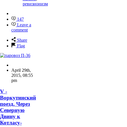
ревизионизм
147
Leave a
comment
Share
Flag
April 29th,
2015
,
08:55
pm
V -
Воркутинский
поезд. Через
Северную
Двину к
Котласу-