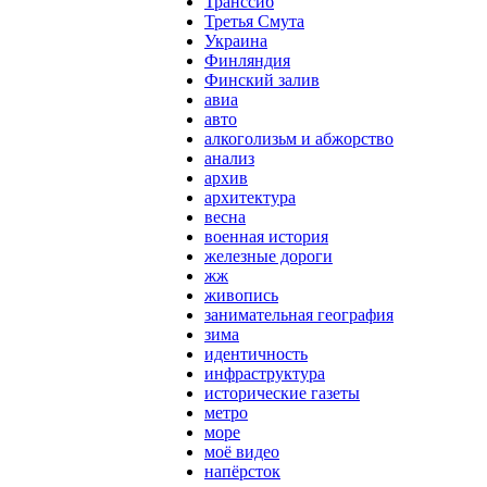
Транссиб
Третья Смута
Украина
Финляндия
Финский залив
авиа
авто
алкоголизьм и абжорство
анализ
архив
архитектура
весна
военная история
железные дороги
жж
живопись
занимательная география
зима
идентичность
инфраструктура
исторические газеты
метро
море
моё видео
напёрсток