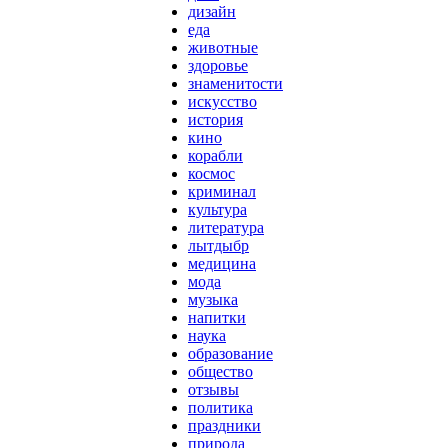
дизайн
еда
животные
здоровье
знаменитости
искусство
история
кино
корабли
космос
криминал
культура
литература
лытдыбр
медицина
мода
музыка
напитки
наука
образование
общество
отзывы
политика
праздники
природа