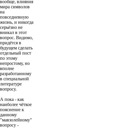
вообще, влияния
мира символов
на
повседневную
жизнь, и никогда
серьёзно не
вникал в этот
вопрос. Видимо,
придётся в
будущем сделать
отдельный пост
по этому
непростому, но
вполне
разработанному
в специальной
литературе
вопросу.
А пока - как
наиболее чёткое
пояснение к
данному
"мавзолейному"
вопросу -