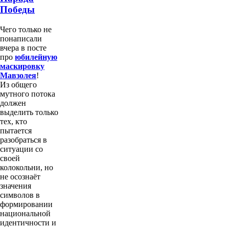
Победы
Чего только не
понаписали
вчера в посте
про
юбилейную
маскировку
Мавзолея
!
Из общего
мутного потока
должен
выделить только
тех, кто
пытается
разобраться в
ситуации со
своей
колокольни, но
не осознаёт
значения
символов в
формировании
национальной
идентичности и