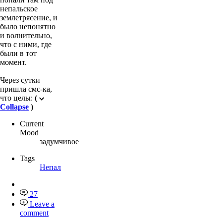
непальское
землетрясение, и
было непонятно
и волнительно,
что с ними, где
были в тот
момент.
Через сутки
пришла смс-ка,
что целы:
(
Collapse
)
Current
Mood
задумчивое
Tags
Непал
27
Leave a
comment