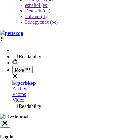
español (es)
Deutsch (de)
Italiano (it)
Беларуская (be)
periskop
Readability
More
periskop
Archive
Photos
Video
Readability
Log in