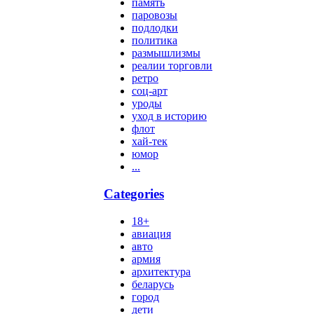
память
паровозы
подлодки
политика
размышлизмы
реалии торговли
ретро
соц-арт
уроды
уход в историю
флот
хай-тек
юмор
...
Categories
18+
авиация
авто
армия
архитектура
беларусь
город
дети