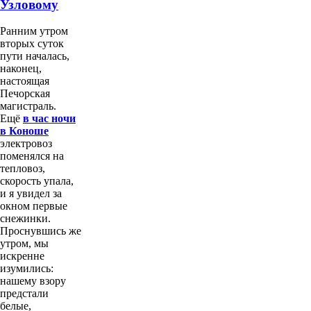
Узловому
Ранним утром
вторых суток
пути началась,
наконец,
настоящая
Печорская
магистраль.
Ещё
в час ночи
в Коноше
электровоз
поменялся на
тепловоз,
скорость упала,
и я увидел за
окном первые
снежинки.
Проснувшись же
утром, мы
искренне
изумились:
нашему взору
предстали
белые,