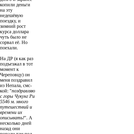
копили деньги
на эту
недешёвую
поездку, и
зимний рост
курса доллара
чуть было не
сорвал её. Но
поехали.
На ДР (я как раз
подъезжал в тот
момент к
Череповцу) он
меня поздравил
из Непала, смс-
кой: "
поздравляю
с горы Чукунг Ри
5546 м. много
путешествий и
времени их
описывать!
". А
несколько дней
назад они
попали там под