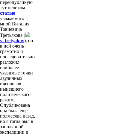
переопубликую
тут целиком
статью
уважаемого
мной Виталия
Товиевича
Третьякова (
v_tretyakov
), он
в ней очень
грамотно и
последовательно
разложил
наиболее
уязвимые точки
двуличных
идеологов
нынешнего
политического
режима.
Опубликована
она была ещё
полмесяца назад,
но я тогда был в
заполярной
экспедиции и