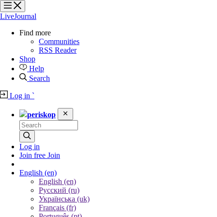
?
?
?
?
LiveJournal
Find more
Communities
RSS Reader
Shop
Help
Search
Log in
`
periskop
Log in
Join free
Join
English
(en)
English (en)
Русский (ru)
Українська (uk)
Français (fr)
Português (pt)