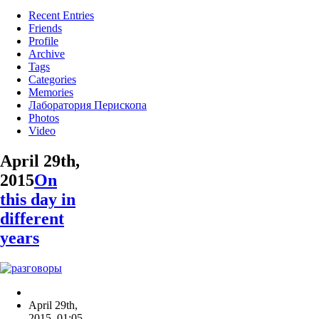
Recent Entries
Friends
Profile
Archive
Tags
Categories
Memories
Лаборатория Перископа
Photos
Video
April 29th,
2015
On
this day in
different
years
April 29th,
2015
,
01:05