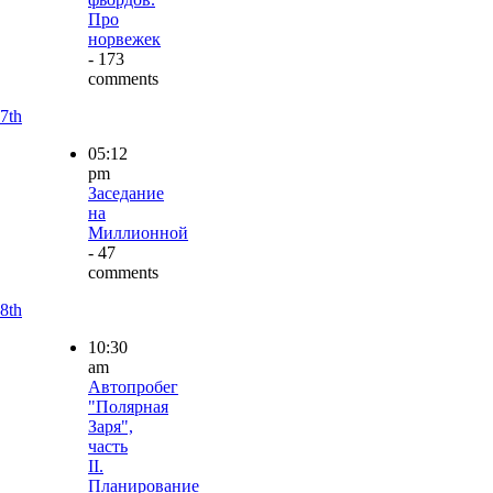
Про
норвежек
- 173
comments
7th
05:12
pm
Заседание
на
Миллионной
- 47
comments
8th
10:30
am
Автопробег
"Полярная
Заря",
часть
II.
Планирование