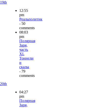
19th
12:55
pm
Реальполитик
- 50
comments
08:03
pm
Полярная
Заря,
часть
XI.
Тоннели
и
скалы
- 79
comments
20th
04:27
pm
Полярная
Заря,