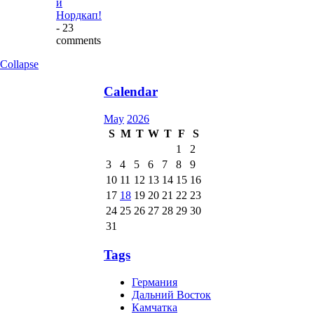
и
Нордкап!
- 23
comments
Collapse
Calendar
May
2026
S
M
T
W
T
F
S
1
2
3
4
5
6
7
8
9
10
11
12
13
14
15
16
17
18
19
20
21
22
23
24
25
26
27
28
29
30
31
Tags
Германия
Дальний Восток
Камчатка