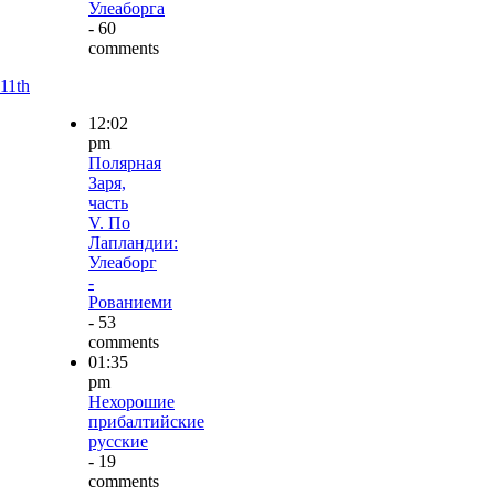
Улеаборга
- 60
comments
11th
12:02
pm
Полярная
Заря,
часть
V. По
Лапландии:
Улеаборг
-
Рованиеми
- 53
comments
01:35
pm
Нехорошие
прибалтийские
русские
- 19
comments