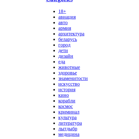
18+
авиация
авто
армия
архитектура
беларусь
город
дети
дизайн
еда
животные
здоровье
знаменитости
искусство
история
кино
корабли
космос
криминал
культура
литература
лытдыбр
медицина