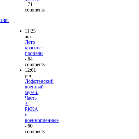
- 71
comments
18th
11:23
am
Лето
красное
пропели
- 64
comments
12:01
pm
Лофотенский
военный
музей.
Часть
3:
РККА
и
военнопленные
- 60
comments