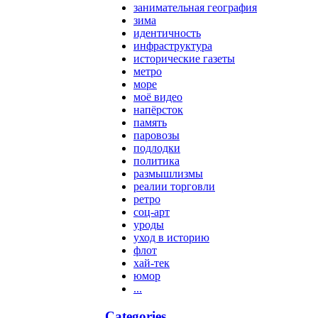
занимательная география
зима
идентичность
инфраструктура
исторические газеты
метро
море
моё видео
напёрсток
память
паровозы
подлодки
политика
размышлизмы
реалии торговли
ретро
соц-арт
уроды
уход в историю
флот
хай-тек
юмор
...
Categories