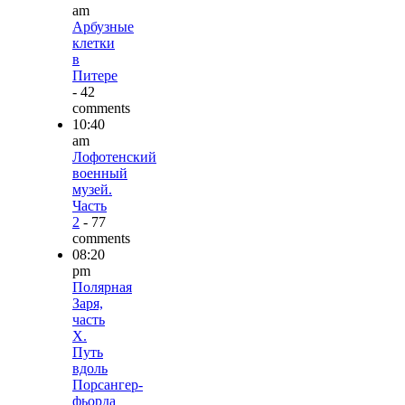
am
Арбузные
клетки
в
Питере
- 42
comments
10:40
am
Лофотенский
военный
музей.
Часть
2
- 77
comments
08:20
pm
Полярная
Заря,
часть
X.
Путь
вдоль
Порсангер-
фьорда