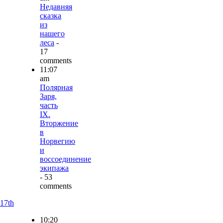
Недавняя
сказка
из
нашего
леса
-
17
comments
11:07
am
Полярная
Заря,
часть
IX.
Вторжение
в
Норвегию
и
воссоединение
экипажа
- 53
comments
17th
10:20