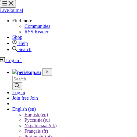
?
?
?
?
LiveJournal
Find more
Communities
RSS Reader
Shop
Help
Search
Log in
`
periskop.su
Log in
Join free
Join
English
(en)
English (en)
Русский (ru)
Українська (uk)
Français (fr)
Português (pt)