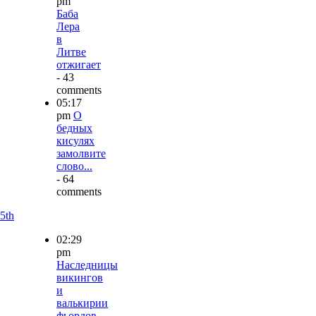
pm
Баба
Лера
в
Литве
отжигает
- 43
comments
05:17
pm
О
бедных
кисулях
замолвите
слово...
- 64
comments
5th
02:29
pm
Наследницы
викингов
и
валькирии
фьордов.