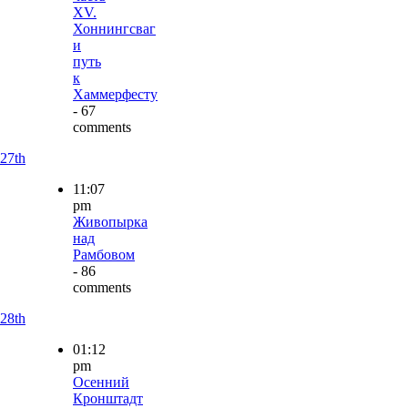
XV.
Хоннингсваг
и
путь
к
Хаммерфесту
- 67
comments
27th
11:07
pm
Живопырка
над
Рамбовом
- 86
comments
28th
01:12
pm
Осенний
Кронштадт