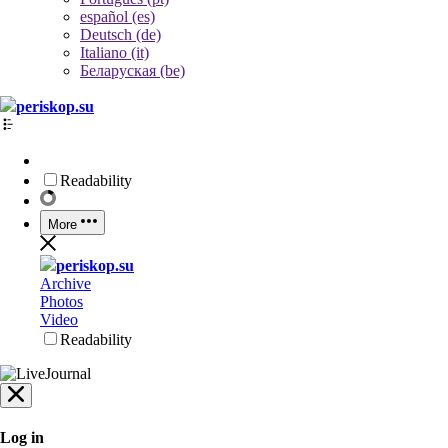
español (es)
Deutsch (de)
Italiano (it)
Беларуская (be)
periskop.su
Readability
More
periskop.su
Archive
Photos
Video
Readability
Log in