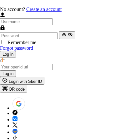
No account?
Create an account
Remember me
Forgot password
Log in
Log in
Login with Sber ID
QR code