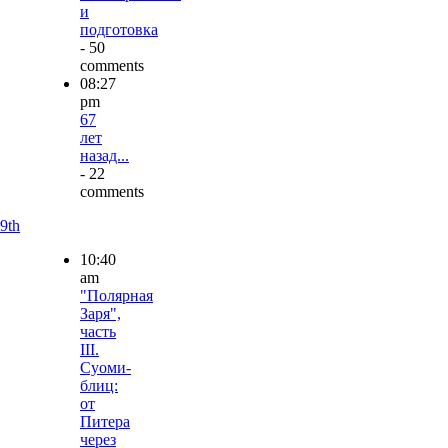
и
подготовка
- 50
comments
08:27
pm
67
лет
назад...
- 22
comments
9th
10:40
am
"Полярная
Заря",
часть
III.
Суоми-
блиц:
от
Питера
через