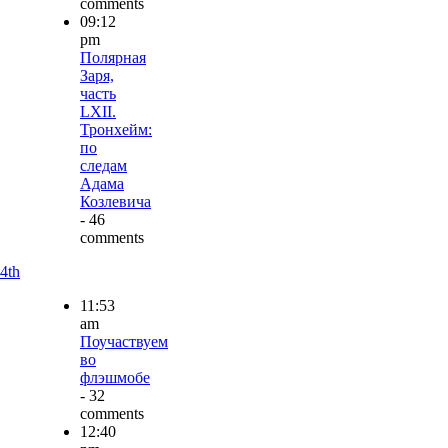
comments
09:12
pm
Полярная
Заря,
часть
LXII.
Тронхейм:
по
следам
Адама
Козлевича
- 46
comments
4th
11:53
am
Поучаствуем
во
флэшмобе
- 32
comments
12:40