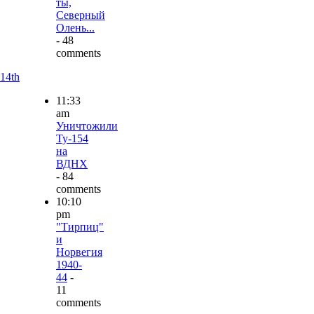
ты,
Северный
Олень...
- 48
comments
14th
11:33
am
Уничтожили
Ту-154
на
ВДНХ
- 84
comments
10:10
pm
"Тирпиц"
и
Норвегия
1940-
44
-
11
comments