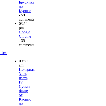
Бруснику
до
Куопио
- 59
comments
03:54
pm
Google
Chrome
- 35
comments
10th
09:50
am
Полярная
Заря,
часть
IV.
Суоми-
блиц:
от
Куопио
до