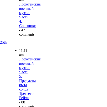
Лофотенский
военный
музей.
Часть
4:
Союзники
- 42
comments
25th
11:11
am
Лофотенский
военный
музей.
Часть
5:
Предметы
быта
солдат
Третьего
Рейха
- 88
comments