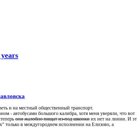
 years
павловска
реть и на местный общественный транспорт.
ном - автобусами большого калибра, хотя меня уверяли, что вот
 теперь
они жалобно пищат из-под шконки
их нет на линии. И эт
их" только в междугороднем исполнении на Елизово, а