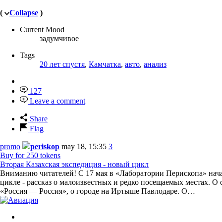
(
Collapse
)
Current Mood
задумчивое
Tags
20 лет спустя
,
Камчатка
,
авто
,
анализ
127
Leave a comment
Share
Flag
promo
periskop
may 18, 15:35
3
Buy for 250 tokens
Вторая Казахская экспедиция - новый цикл
Вниманию читателей! С 17 мая в «Лаборатории Перископа» нача
цикле - рассказ о малоизвестных и редко посещаемых местах. О
«Россия — Россия», о городе на Иртыше Павлодаре. О…