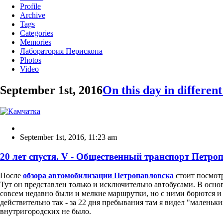
Profile
Archive
Tags
Categories
Memories
Лаборатория Перископа
Photos
Video
September 1st, 2016
On this day in different
September 1st, 2016
,
11:23 am
20 лет спустя. V - Общественный транспорт Петро
После
обзора автомобилизации Петропавловска
стоит посмот
Тут он представлен только и исключительно автобусами. В основ
совсем недавно были и мелкие маршрутки, но с ними борются и
действительно так - за 22 дня пребывания там я видел "маленьк
внутригородских не было.