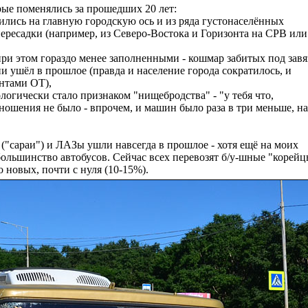
ые поменялись за прошедших 20 лет:
ились на главную городскую ось и из ряда густонаселённых
пересадки (например, из Северо-Востока и Горизонта на СРВ или
 при этом гораздо менее заполненными - кошмар забитых под завя
и ушёл в прошлое (правда и население города сократилось, и
ентами ОТ),
ологически стало признаком "нищебродства" - "у тебя что,
тношения не было - впрочем, и машин было раза в три меньше, на
("сараи") и ЛАЗы ушли навсегда в прошлое - хотя ещё на моих
большинство автобусов. Сейчас всех перевозят б/у-шные "корейц
новых, почти с нуля (10-15%).