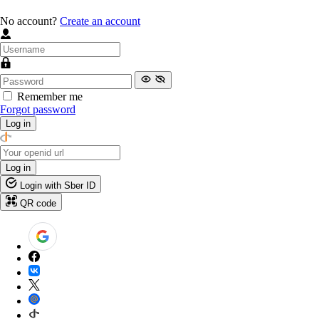
No account?
Create an account
Remember me
Forgot password
Log in
Log in
Login with Sber ID
QR code