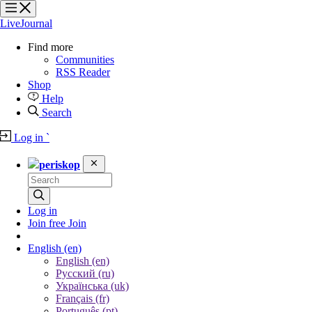
?
?
?
?
LiveJournal
Find more
Communities
RSS Reader
Shop
Help
Search
Log in
`
periskop
Log in
Join free
Join
English
(en)
English (en)
Русский (ru)
Українська (uk)
Français (fr)
Português (pt)