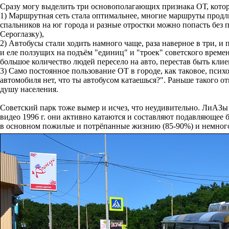
Сразу могу выделить три основополагающих признака ОТ, котор
1) Маршрутная сеть стала оптимальнее, многие маршруты продл
спальников на юг города и разные отростки можно попасть без 
Сероглазку),
2) Автобусы стали ходить намного чаще, раза наверное в три, и
и еле ползущих на подъём "единиц" и "троек" советского времен
большое количество людей пересело на авто, перестав быть кли
3) Само постоянное пользование ОТ в городе, как таковое, псих
автомобиля нет, что ты автобусом катаешься?". Раньше такого о
душу населения.
Советский парк тоже вымер и исчез, что неудивительно. ЛиАЗы 
видео 1996 г. они активно катаются и составляют подавляющее 
в основном пожилые и потрёпанные жизнию (85-90%) и немного 