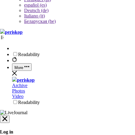
español (es)
Deutsch (de)
Italiano (it)
Беларуская (be)
periskop
Readability
More
periskop
Archive
Photos
Video
Readability
Log in