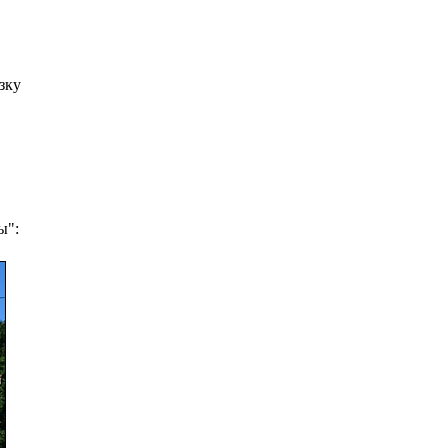
зку
ы":